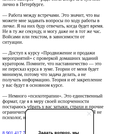
лично в Петербурге.
— Работа между встречами. Это значит, что вы
можете мне задавать вопросы по ходу работы в
личке. Я на них буду отвечать, когда будет время.
Не в ту же секунду, и могу даже не в тот же час.
Войсами или текстом, в зависимости от
ситуации.
— Доступ к курсу «Продвижение и продажи
мероприятий» с проверкой домашних заданий
куратором. Помните, что наставничество — это
не пересказ курса в зуме. Теории от меня будет
минимум, потому что задача делать, а не
получать информацию. Теория и её закрепление
у вас будут в основном курсе.
— Немного «психотерапии». Это единственный
формат, где я в меру своей испорченности
постараюсь убрать у вас затыки, страхи и прочие
ограничители в мозгах в движении к цели. Я не
психолог, но своё видение имею.
Задать вопрос, мы
8 901 417 75 03